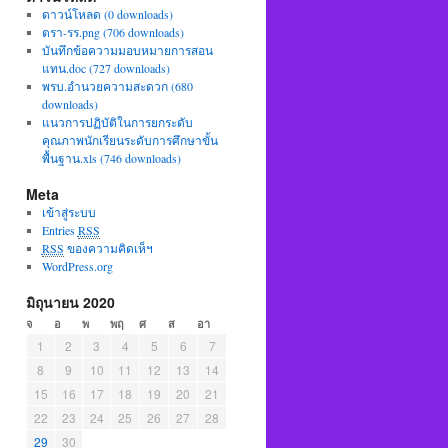
ดาวน์โหลด (0 downloads)
ตรา-รร.png (706 downloads)
บันทึกข้อความมอบหมายการสอน
แทน.doc (727 downloads)
พรบ.อำนวยความสะดวก (680
downloads)
แนวการปฏิบัติในการยกระดับ
คุณภาพนักเรียนระดับการศึกษาขั้น
พื้นฐาน.xls (746 downloads)
Meta
เข้าสู่ระบบ
Entries
RSS
RSS
ของความคิดเห็ฯ
WordPress.org
มิถุนายน 2020
จ
อ
พ
พฤ
ศ
ส
อา
1
2
3
4
5
6
7
8
9
10
11
12
13
14
15
16
17
18
19
20
21
22
23
24
25
26
27
28
29
30