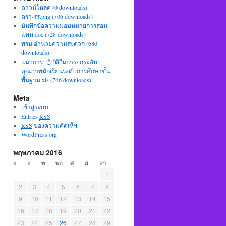
ดาวน์โหลด (0 downloads)
ตรา-รร.png (706 downloads)
บันทึกข้อความมอบหมายการสอน
แทน.doc (728 downloads)
พรบ.อำนวยความสะดวก (680
downloads)
แนวการปฏิบัติในการยกระดับ
คุณภาพนักเรียนระดับการศึกษาขั้น
พื้นฐาน.xls (746 downloads)
Meta
เข้าสู่ระบบ
Entries
RSS
RSS
ของความคิดเห็ฯ
WordPress.org
พฤษภาคม 2016
จ
อ
พ
พฤ
ศ
ส
อา
1
2
3
4
5
6
7
8
9
10
11
12
13
14
15
16
17
18
19
20
21
22
23
24
25
26
27
28
29